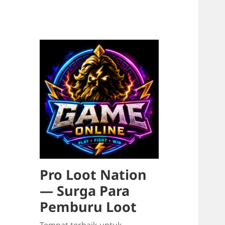
Pro Loot Nation
— Surga Para
Pemburu Loot